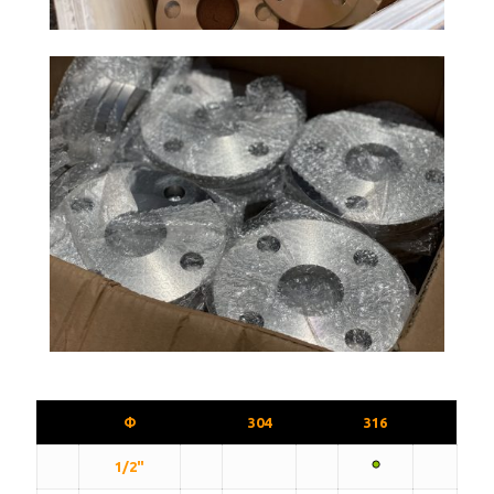
Φ
304
316
1/2"