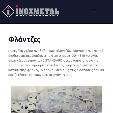
Φλάντζες
Η Μεγάλη γκάμα ανοξείδωτων φλαντζών τόρνου DIN2576 πού
διαθέτουμε περιλαμβάνει ποιότητες σε aisi 304 -316 και είναι
φλάντζες με ευρωπαϊκά STANDARD στεγανοποίησης για τις
εφαρμογές πού προορίζονται. Επίσης υπάρχει η δυνατότητα
κατασκευής φλαντζών τόρνου ακριβώς στις διαστάσεις πού θα
μας ζητήσετε σύμφωνα με τις ανάγκες σας.