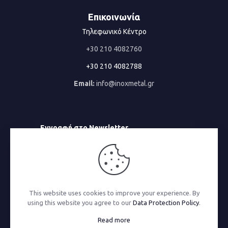
Επικοινωνία
Τηλεφωνικό Κέντρο
+30 210 4082760
+30 210 4082788
Email:
info@inoxmetal.gr
Εγγραφή στο Newsletter
Email
This website uses cookies to improve your experience. By
using this website you agree to our
Data Protection Policy
.
© 2026 Inoxmetal | All Rights Reserved | Powered by
Read more
MonoWare Web