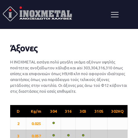
Άξονες
Η INOXMETAL εισάγει πολύ μεγάλη γκάμα αξόνων υψηλής
ποιότητας ανοξείδωτου χάλυβα και aisi 303,304,316,310 όπως
επίσης και επιφανειών όπως Η9,Η8 κλπ πού αφορούν ιδιαίτερες
απαιτήσεις όπως για παράδειγμα τούς τελικούς άξονες
μετάδοσης στην ναυτιλία. Οι άξονες μας άνω τού Φ12 κόβονται
στις διαστάσεις πού εσείς επιθυμείτε.
D
Kg/m
304
316
303
310S
302HQ
2
0.025
3
0.057