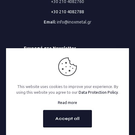
+30 210 4082760
+30 210 4082788
Email:
info@inoxmetal.gr
Εγγραφή στο Newsletter
Email
This website uses cookies to improve your experience. By
using this website you agree to our
Data Protection Policy
.
© 2026 Inoxmetal | All Rights Reserved | Powered by
Read more
MonoWare Web
Accept all
GO TO TOP