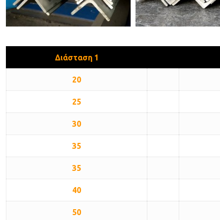
Διάσταση 1
20
25
30
35
35
40
50