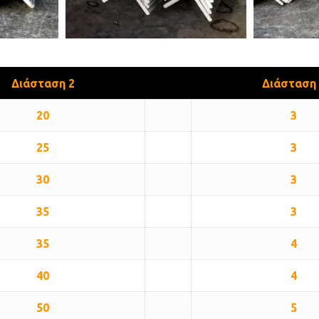
Διάσταση 2
Διάσταση 
20
3
25
3
30
3
35
3
35
4
40
4
50
5