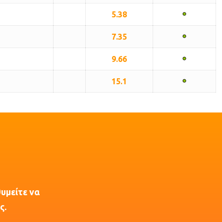
5.38
7.35
9.66
15.1
θυμείτε να
ς.