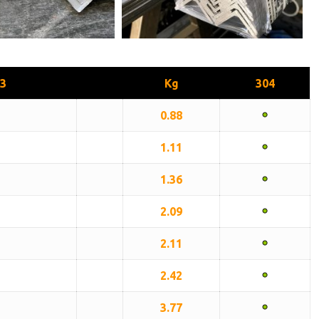
3
Kg
304
0.88
1.11
1.36
2.09
2.11
2.42
3.77