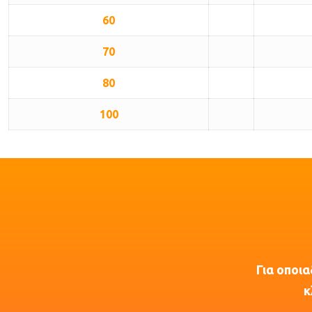
60
70
80
100
Για οποια
κ