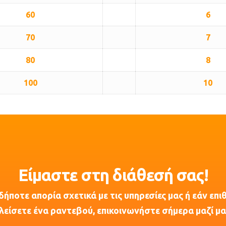
60
6
70
7
80
8
100
10
Είμαστε στη διάθεσή σας!
δήποτε απορία σχετικά με τις υπηρεσίες μας ή εάν επι
λείσετε ένα ραντεβού, επικοινωνήστε σήμερα μαζί μα