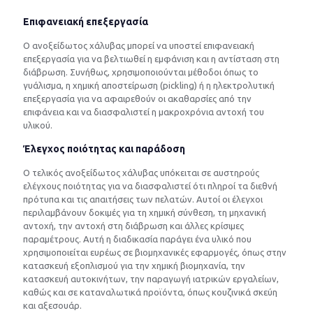
Επιφανειακή επεξεργασία
Ο ανοξείδωτος χάλυβας μπορεί να υποστεί επιφανειακή
επεξεργασία για να βελτιωθεί η εμφάνιση και η αντίσταση στη
διάβρωση. Συνήθως, χρησιμοποιούνται μέθοδοι όπως το
γυάλισμα, η χημική αποστείρωση (pickling) ή η ηλεκτρολυτική
επεξεργασία για να αφαιρεθούν οι ακαθαρσίες από την
επιφάνεια και να διασφαλιστεί η μακροχρόνια αντοχή του
υλικού.
Έλεγχος ποιότητας και παράδοση
Ο τελικός ανοξείδωτος χάλυβας υπόκειται σε αυστηρούς
ελέγχους ποιότητας για να διασφαλιστεί ότι πληροί τα διεθνή
πρότυπα και τις απαιτήσεις των πελατών. Αυτοί οι έλεγχοι
περιλαμβάνουν δοκιμές για τη χημική σύνθεση, τη μηχανική
αντοχή, την αντοχή στη διάβρωση και άλλες κρίσιμες
παραμέτρους. Αυτή η διαδικασία παράγει ένα υλικό που
χρησιμοποιείται ευρέως σε βιομηχανικές εφαρμογές, όπως στην
κατασκευή εξοπλισμού για την χημική βιομηχανία, την
κατασκευή αυτοκινήτων, την παραγωγή ιατρικών εργαλείων,
καθώς και σε καταναλωτικά προϊόντα, όπως κουζινικά σκεύη
και αξεσουάρ.