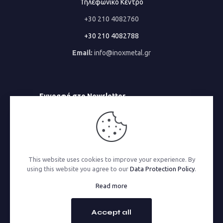
Τηλεφωνικό Κέντρο
+30 210 4082760
+30 210 4082788
Email:
info@inoxmetal.gr
Εγγραφή στο Newsletter
Email
This website uses cookies to improve your experience. By
using this website you agree to our
Data Protection Policy
.
© 2026 Inoxmetal | All Rights Reserved | Powered by
Read more
MonoWare Web
Accept all