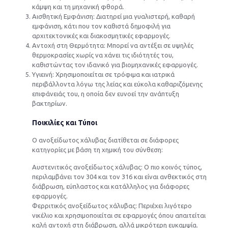
κάμψη και τη μηχανική φθορά.
Αισθητική Εμφάνιση: Διατηρεί μια γυαλιστερή, καθαρή
εμφάνιση, κάτι που τον καθιστά δημοφιλή για
αρχιτεκτονικές και διακοσμητικές εφαρμογές.
Αντοχή στη Θερμότητα: Μπορεί να αντέξει σε υψηλές
θερμοκρασίες χωρίς να χάνει τις ιδιότητές του,
καθιστώντας τον ιδανικό για βιομηχανικές εφαρμογές.
Υγιεινή: Χρησιμοποιείται σε τρόφιμα και ιατρικά
περιβάλλοντα λόγω της λείας και εύκολα καθαριζόμενης
επιφάνειάς του, η οποία δεν ευνοεί την ανάπτυξη
βακτηρίων.
Ποικιλίες και Τύποι
Ο ανοξείδωτος χάλυβας διατίθεται σε διάφορες
κατηγορίες με βάση τη χημική του σύνθεση:
Αυστενιτικός ανοξείδωτος χάλυβας: Ο πιο κοινός τύπος,
περιλαμβάνει τον 304 και τον 316 και είναι ανθεκτικός στη
διάβρωση, εύπλαστος και κατάλληλος για διάφορες
εφαρμογές.
Φερριτικός ανοξείδωτος χάλυβας: Περιέχει λιγότερο
νικέλιο και χρησιμοποιείται σε εφαρμογές όπου απαιτείται
καλή αντοχή στη διάβρωση, αλλά μικρότερη ευκαμψία.