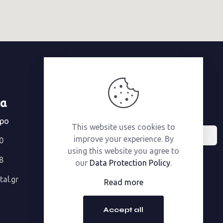
Εγγραφή στο Newsletter
ία
Email
τρο
This website uses cookies to
improve your experience. By
0
using this website you agree to
8
our
Data Protection Policy
.
al.gr
Read more
Accept all