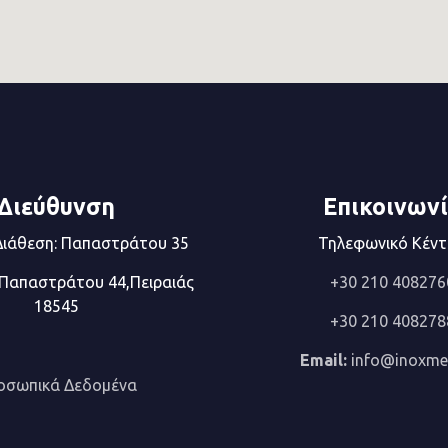
Διεύθυνση
Επικοινων
Διάθεση: Παπαστράτου 35
Τηλεφωνικό Κέν
 Παπαστράτου 44,Πειραιάς
+30 210 408276
18545
+30 210 408278
Email:
info@inoxmet
οσωπικά Δεδομένα